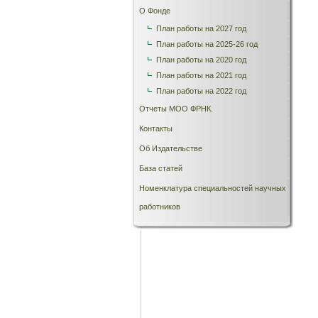
О Фонде
План работы на 2027 год
План работы на 2025-26 год
План работы на 2020 год
План работы на 2021 год
План работы на 2022 год
Отчеты МОО ФРНК.
Контакты
Об Издательстве
База статей
Номенклатура специальностей научных
работников