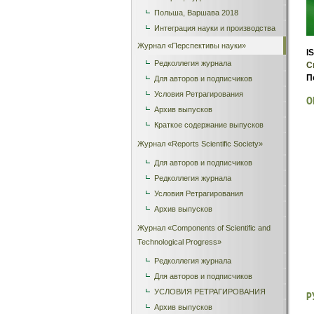
Польша, Варшава 2018
Интеграция науки и производства
Журнал «Перспективы науки»
I
Редколлегия журнала
С
П
Для авторов и подписчиков
Условия Ретрагирования
О
Архив выпусков
Краткое содержание выпусков
Журнал «Reports Scientific Society»
Для авторов и подписчиков
Редколлегия журнала
Условия Ретрагирования
Архив выпусков
Журнал «Сomponents of Scientific and
Technological Progress»
Редколлегия журнала
Для авторов и подписчиков
УСЛОВИЯ РЕТРАГИРОВАНИЯ
Р
Архив выпусков