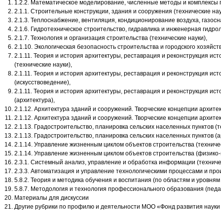
1.2.2. Математическое моделирование, численные методы и комплексы 
2.1.1. Строительные конструкции, здания и сооружения (технические нау
2.1.3. Теплоснабжение, вентиляция, кондиционирование воздуха, газосн
2.1.6. Гидротехническое строительство, гидравлика и инженерная гидрол
2.1.7. Технология и организация строительства (технические науки),
2.1.10. Экологическая безопасность строительства и городского хозяйств
2.1.11. Теория и история архитектуры, реставрация и реконструкция ис
(технические науки),
2.1.11. Теория и история архитектуры, реставрация и реконструкция ис
(искусствоведение),
2.1.11. Теория и история архитектуры, реставрация и реконструкция ис
(архитектура),
2.1.12. Архитектура зданий и сооружений. Творческие концепции архите
2.1.12. Архитектура зданий и сооружений. Творческие концепции архите
2.1.13. Градостроительство, планировка сельских населенных пунктов (т
2.1.13. Градостроительство, планировка сельских населенных пунктов (а
2.1.14. Управление жизненным циклом объектов строительства (техничес
2.1.14. Управление жизненным циклом объектов строительства (физико
2.3.1. Системный анализ, управление и обработка информации (техниче
2.3.3. Автоматизация и управление технологическими процессами и прои
5.8.2. Теория и методика обучения и воспитания (по областям и уровням
5.8.7. Методология и технология профессионального образования (педа
Материалы для дискуссии
Другие рубрики по профилю и деятельности МОО «Фонд развития науки 