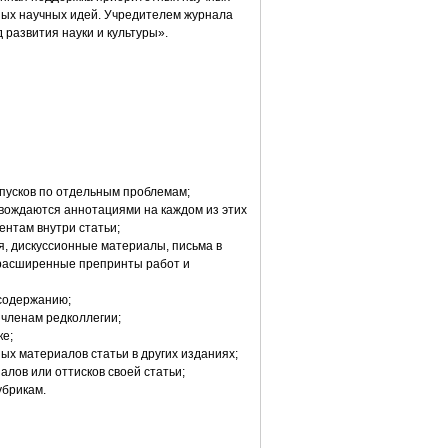
ных научных идей. Учредителем журнала
развития науки и культуры».
ыпусков по отдельным проблемам;
ровождаются аннотациями на каждом из этих
ентам внутри статьи;
я, дискуссионные материалы, письма в
 расширенные препринты работ и
 содержанию;
членам редколлегии;
ке;
ых материалов статьи в других изданиях;
алов или оттисков своей статьи;
убрикам.