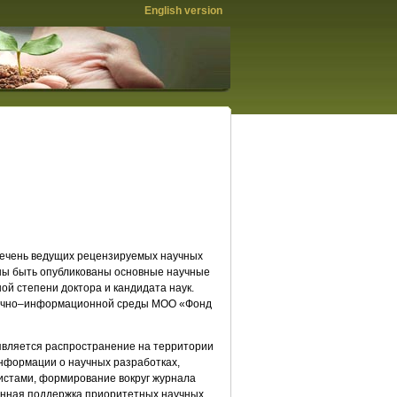
English version
речень ведущих рецензируемых научных
жны быть опубликованы основные научные
ой степени доктора и кандидата наук.
аучно–информационной среды МОО «Фонд
является распространение на территории
информации о научных разработках,
стами, формирование вокруг журнала
онная поддержка приоритетных научных