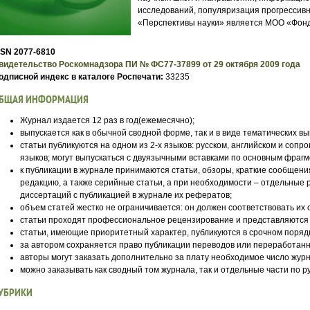
исследований, популяризация прогрессив
«Перспективы науки» является МОО «Фонд 
SSN 2077-6810
видетельство Роскомнадзора ПИ № ФС77-37899 от 29 октября 2009 года
одписной индекс в каталоге Роспечати:
33235
БЩАЯ ИНФОРМАЦИЯ
Журнал издается 12 раз в год(ежемесячно);
выпускается как в обычной сводной форме, так и в виде тематических в
статьи публикуются на одном из 2-х языков: русском, английском и соп
языков; могут выпускаться с двуязычными вставками по основным фрагм
к публикации в журнале принимаются статьи, обзоры, краткие сообщени
редакцию, а также серийные статьи, а при необходимости – отдельные
диссертаций с публикацией в журнале их рефератов;
объем статей жестко не ограничивается: он должен соответствовать их
статьи проходят профессиональное рецензирование и представляются 
статьи, имеющие приоритетный характер, публикуются в срочном поряд
за автором сохраняется право публикации переводов или переработанн
авторы могут заказать дополнительно за плату необходимое число журн
можно заказывать как сводный том журнала, так и отдельные части по р
УБРИКИ