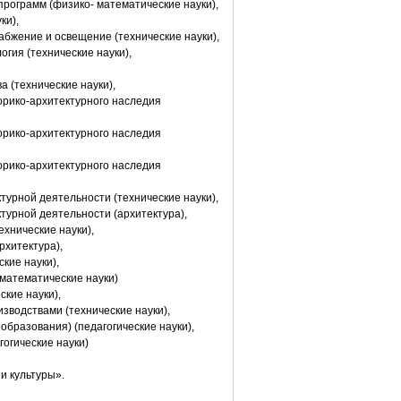
программ (физико- математические науки),
ки),
абжение и освещение (технические науки),
огия (технические науки),
а (технические науки),
торико-архитектурного наследия
торико-архитектурного наследия
торико-архитектурного наследия
ктурной деятельности (технические науки),
ктурной деятельности (архитектура),
ехнические науки),
рхитектура),
кие науки),
-математические науки)
ские науки),
зводствами (технические науки),
 образования) (педагогические науки),
гогические науки)
и культуры».