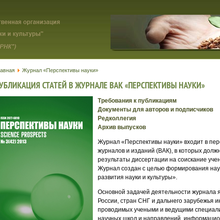
лавная
Журнал «Перспективы науки»
УБЛИКАЦИЯ СТАТЕЙ В ЖУРНАЛЕ ВАК «ПЕРСПЕКТИВЫ НАУКИ»
Требования к публикациям
Документы для авторов и подписчиков
Редколлегия
Архив выпусков
Журнал «Перспективы науки» входит в пе
журналов и изданий (ВАК), в которых дол
результаты диссертации на соискание учен
Журнал создан с целью формирования н
развития науки и культуры».
Основной задачей деятельности журнала 
России, стран СНГ и дальнего зарубежья 
проводимых учеными и ведущими специали
научных школ и направлений, информаци