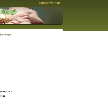
English version
нференция
ультуры»
кина