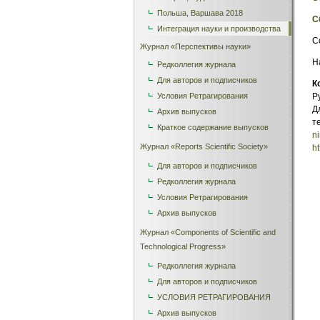
Польша, Варшава 2018
С
Интеграция науки и производства
C
Журнал «Перспективы науки»
Н
Редколлегия журнала
Для авторов и подписчиков
К
Условия Ретрагирования
Р
Д
Архив выпусков
т
Краткое содержание выпусков
n
Журнал «Reports Scientific Society»
ht
Для авторов и подписчиков
Редколлегия журнала
Условия Ретрагирования
Архив выпусков
Журнал «Сomponents of Scientific and
Technological Progress»
Редколлегия журнала
Для авторов и подписчиков
УСЛОВИЯ РЕТРАГИРОВАНИЯ
Архив выпусков