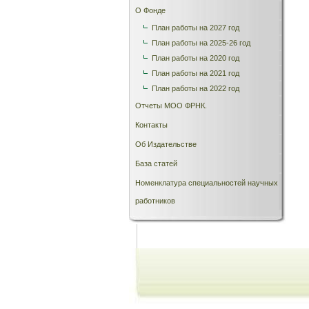
О Фонде
План работы на 2027 год
План работы на 2025-26 год
План работы на 2020 год
План работы на 2021 год
План работы на 2022 год
Отчеты МОО ФРНК.
Контакты
Об Издательстве
База статей
Номенклатура специальностей научных
работников