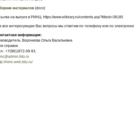
борник материалов
(docx)
cылка на выпуск в РИНЦ: https://www.elibrary.ru/contents.asp?titleid=38185
а все интересующие Вас вопросы мы ответим по телефону или по электронно
онтактная информация:
уководитель: Воронкова Ольга Васильевна
ля справок:
ел.: +7(981)972-09-93,
imc@admin.tstu.ru
tp://nimc.web.tstu.ru/